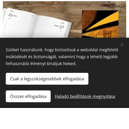
Sütiket használunk, hogy biztosítsuk a weboldal megfelelő
működését és biztonságát, valamint hogy a lehető legjobb
felhasználói élményt kínáljuk Neked.
Csak a legszükségesebbek elfogadása
WEBÁRUHÁZ
állandó akciók !
Összes elfogadása
Haladó beállítások megnyitása