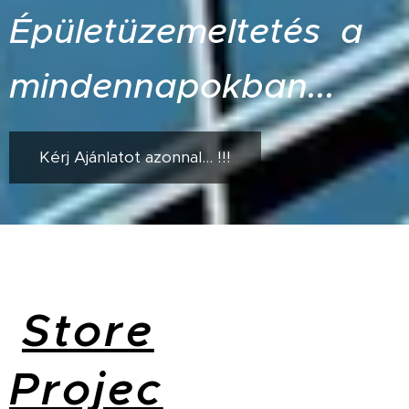
Épületüzemeltetés a
mindennapokban...
Kérj Ajánlatot azonnal... !!!
Store
Projec